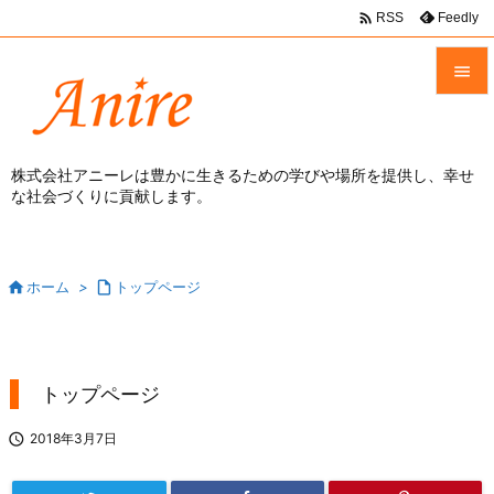

Feedly
RSS


メニュ

株式会社アニーレは豊かに生きるための学びや場所を提供し、幸せ
な社会づくりに貢献します。
前へ

次へ


ホーム
>

トップページ
検索
トップページ

2018年3月7日