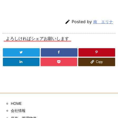
川
県
川

Posted by
南 エリナ
崎
市
の
よろしければシェアお願いします
不
動
産
Copy
HOME
会社情報