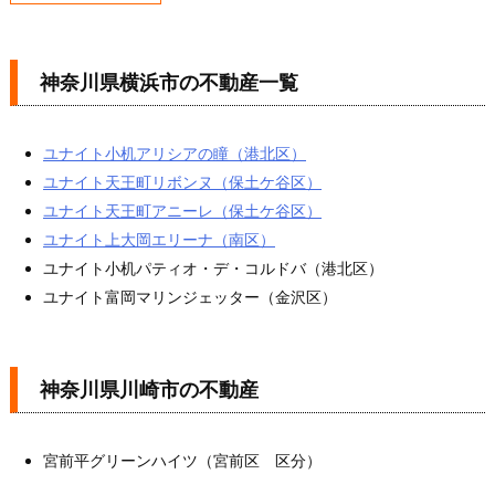
1.
神
奈
神奈川県横浜市の不動産一覧
川
県
横
ユナイト小机アリシアの瞳（港北区）
浜
ユナイト天王町リボンヌ（保土ケ谷区）
市
ユナイト天王町アニーレ（保土ケ谷区）
の
ユナイト上大岡エリーナ（南区）
不
ユナイト小机パティオ・デ・コルドバ（港北区）
動
ユナイト富岡マリンジェッター（金沢区）
産
一
覧
神奈川県川崎市の不動産
2.
神
宮前平グリーンハイツ（宮前区 区分）
奈