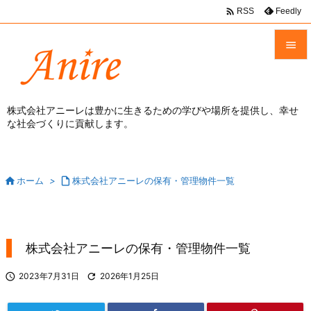

Feedly
RSS


メニュ

株式会社アニーレは豊かに生きるための学びや場所を提供し、幸せ
な社会づくりに貢献します。
前へ

次へ


ホーム
>

株式会社アニーレの保有・管理物件一覧
検索
株式会社アニーレの保有・管理物件一覧

2023年7月31日

2026年1月25日