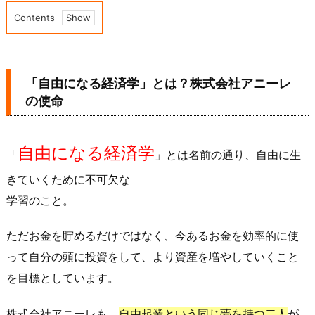
Contents
1.
「自
由
「自由になる経済学」とは？株式会社アニーレ
に
の使命
な
る
経
自由になる経済学
「
」とは名前の通り、
自由に生
済
きていくために不可欠な
学」
学習
のこと。
と
は？
ただお金を貯めるだけではなく、今あるお金を効率的に使
株
式
って自分の頭に投資をして、より資産を増やしていくこと
会
を目標としています。
社
ア
株式会社アニーレも、
自由起業という同じ夢を持つ二人
が