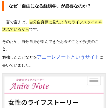
学」
なぜ「自由になる経済学」が必要なのか？
と
自
一言で言えば、
自分自身夢に見たようなライフスタイルを
由
起
送れているから
です。
業
を
そのため、自分自身が学んできたお金のことや投資のこ
学
と。
ぶ
アニーレノートというサイト
勉強したことなどを
に
方
書いていました。
法