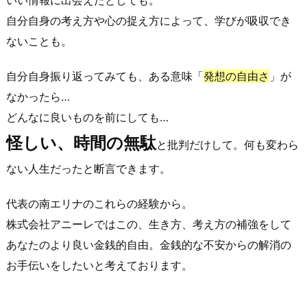
いい情報に出会えたとしても。
ん
自分自身の考え方や心の捉え方によって、学びが吸収でき
な
ないことも。
人
に
自分自身振り返ってみても、ある意味「
発想の自由さ
」が
役
なかったら…
立
どんなに良いものを前にしても…
ち
ま
怪しい、時間の無駄
と批判だけして。何も変わら
す
ない人生だったと断言できます。
4.
「自
代表の南エリナのこれらの経験から。
由
株式会社アニーレではこの、
生き方、考え方の補強をして
に
あなたのより良い金銭的自由。金銭的な不安からの解消の
な
る
お手伝いをしたい
と考えております。
経
済