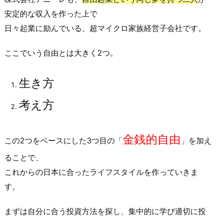
ニ
安定的な収入を作った上で
ー
日々起業に励んでいる、超マイクロ家族経営子会社です。
レ
の
ここでいう自由とは大きく2つ。
使
命
生き方
2.
な
考え方
ぜ
「自
金銭的自由
由
この2つをベースにした3つ目の「
」を加え
に
ることで、
な
これからの日本に合ったライフスタイルを作っていきま
る
す。
経
済
まずは自分に合う投資方法を探し、集中的に学び適切に投
学」