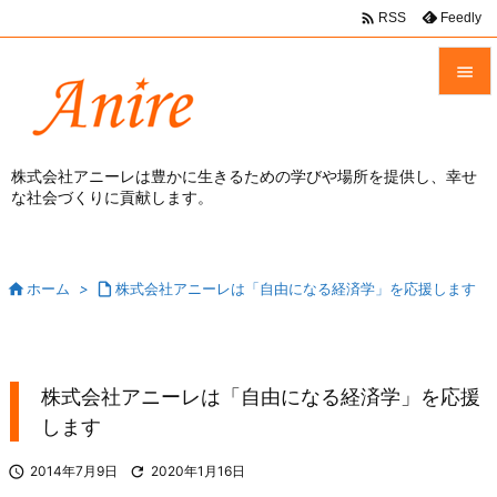

Feedly
RSS


メニュ

株式会社アニーレは豊かに生きるための学びや場所を提供し、幸せ
な社会づくりに貢献します。
前へ

次へ


ホーム
>

株式会社アニーレは「自由になる経済学」を応援します
検索
株式会社アニーレは「自由になる経済学」を応援
します

2014年7月9日

2020年1月16日