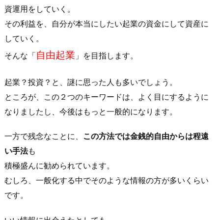
資運用をしていく。
が
必
その利益を、自分が本当にしたい起業の資金にして資産に
要
していく。
な
自由起業
そんな「
」を目指します。
の
か？
起業？投資？と、謎に思った人も多いでしょう。
3.
ところが、この２つのキーワードは、よく目にするように
「自
なりましたし、今後はもっと一般的になります。
由
に
一方で残念なことに、
この方法では金銭的自由からは程遠
な
い手法
も
る
経
積極盛んに勧められています。
済
むしろ、一般化する中でそのような情報の方が多いくらい
学」
です。
は
こ